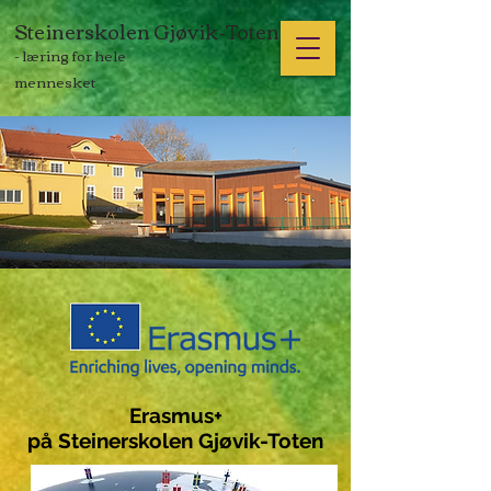
Steinerskolen Gjøvik-Toten
- læring for hele
mennesket
Erasmus+
på Steinerskolen Gjøvik-Toten