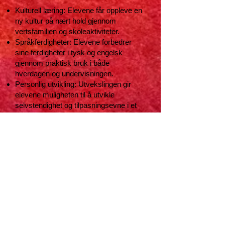
Kulturell læring: Elevene får oppleve en
ny kultur på nært hold gjennom
vertsfamilien og skoleaktiviteter.
Språkferdigheter: Elevene forbedrer
sine ferdigheter i tysk og engelsk
gjennom praktisk bruk i både
hverdagen og undervisningen.
Personlig utvikling: Utvekslingen gir
elevene muligheten til å utvikle
selvstendighet og tilpasningsevne i et
nytt miljø.
Faglig utvikling: Elevene opplever et
nytt utdanningssystem og lærer
hvordan undervisningen foregår i
Tyskland.
Sosialt fellesskap: Elevene bygger
vennskap og nettverk med medelever
fra andre europeiske land.