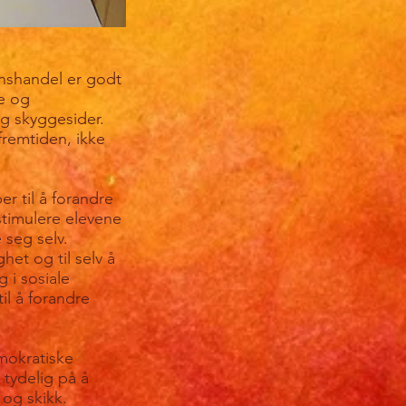
nshandel er godt
ke og
og skyggesider.
fremtiden, ikke
r til å forandre
stimulere elevene
 seg selv.
het og til selv å
 i sosiale
il å forandre
emokratiske
 tydelig på å
 og skikk.