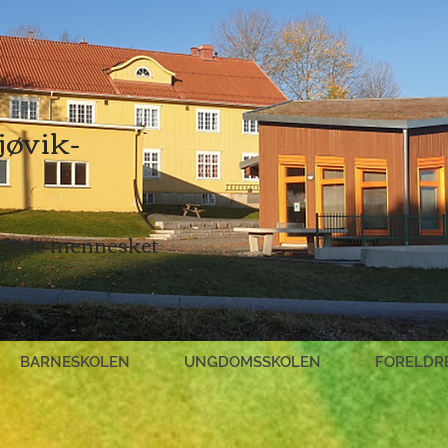
jøvik-
or hele mennesket
BARNESKOLEN
UNGDOMSSKOLEN
FORELDR