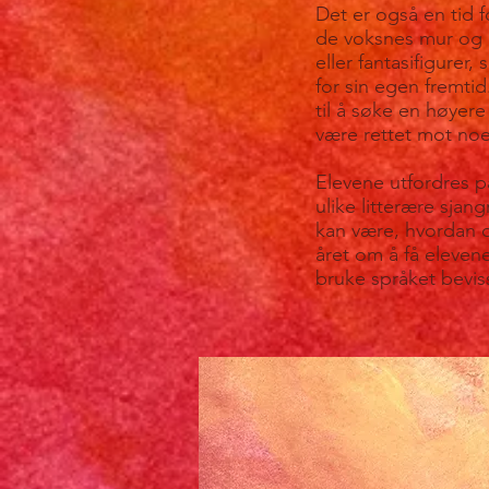
Det er også en tid 
de voksnes mur og l
eller fantasifigure
for sin egen fremtid
til å søke en høyere
være rettet mot noe
Elevene utfordres p
ulike litterære sjan
kan være, hvordan d
året om å få elevene 
bruke språket beviss