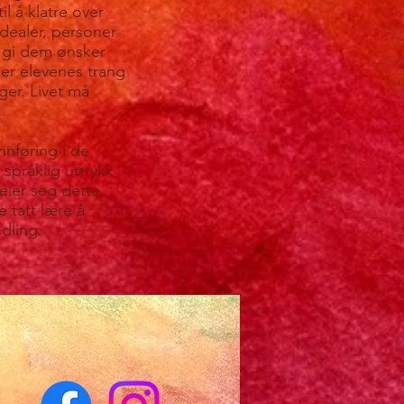
l å klatre over
idealer, personer
n gi dem ønsker
mer elevenes trang
ger. Livet må
nnføring i de
 språklig uttrykk
eier seg dette
e tatt lære å
ndling.