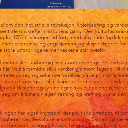
om den industrielle revolusjon, kolonisering og verde
e sentrale drivkrefter i historiens gang. Den kulturhistoris
ng fra 1750 til vår egen tid førte med seg både fordeler 
il både ettertanke og engasjement og skape visjoner for 
 store utfordringene menneskene står overfor.
tmennesket uavhengig av autoriteter og gir det redskape
kår. Ved å formidle slike verdier gjennom fagene, vil vi 
toriteter av seg og søke nye forbilder på veien mot å finne
 stadig større grad til å skape og forme sin egen virkelig
et er å designe og sy sine egne sko eller å engasjere seg
 seg om å finne sin egen retning og kraft og bruke den t
.
iklingen kan også knyttes til det politiske området, til d
tigheter, det flerkulturelle samfunn osv. Skolen må være
d hensyn til religion, livssyn, historie, kunst, kultur, sed