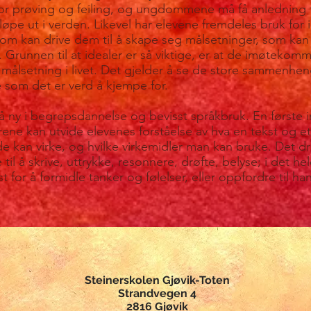
for prøving og feiling, og ungdommene må få anledning ti
øpe ut i verden. Likevel har elevene fremdeles bruk for 
r, som kan drive dem til å skape seg målsetninger, som ka
. Grunnen til at idealer er så viktige, er at de imøtekom
 målsetning i livet. Det gjelder å se de store sammenhen
 som det er verd å kjempe for.
å ny i begrepsdannelse og bevisst språkbruk. En første i
grene kan utvide elevenes forståelse av hva en tekst og et
e kan virke, og hvilke virkemidler man kan bruke. Det dr
til å skrive, uttrykke, resonnere, drøfte, belyse; i det hel
t for å formidle tanker og følelser, eller oppfordre til ha
Steinerskolen Gjøvik-Toten
Strandvegen 4
2816 Gjøvik