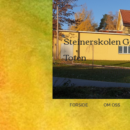
Steinerskolen G
Toten
- læring f
FORSIDE
OM OSS