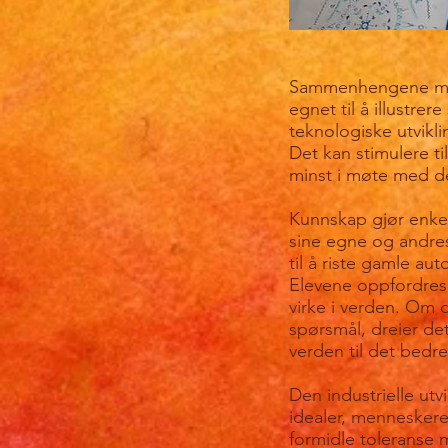
Sammenhengene mell
egnet til å illustrer
teknologiske utvikli
Det kan stimulere t
minst i møte med de
Kunnskap gjør enkel
sine egne og andres 
til å riste gamle au
Elevene oppfordres i
virke i verden. Om d
spørsmål, dreier det
verden til det bedre
Den industrielle utv
idealer, menneskeret
formidle toleranse me