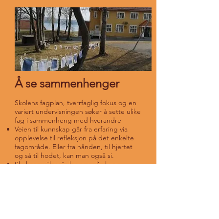
Å se sammenhenger
Skolens fagplan, tverrfaglig fokus og en
variert undervisningen søker å sette ulike
fag i sammenheng med hverandre
Veien til kunnskap går fra erfaring via
opplevelse til refleksjon på det enkelte
fagområde. Eller fra hånden, til hjertet
og så til hodet, kan man også si.
Skolens mål er å skape en livslang
motivasjon for læring, gjennom
engasjement, nysgjerrighet og undring
Steinerskolenes