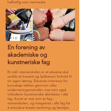
helhetlig som menneske
En forening av
akademiske og
kunstneriske fag
Et mål i steinerskolen er at elevene skal
utvikle et kreativt og lystbetont forhold til
sin egen læring. Elevenes interesse for
kunnskap vekkes gjennom ulike
undervisningsmetoder, noe som også
inkluderer kunstneriske aktiviteter i alle
fag. Kunst er mer enn et fag i
steinerskolen, og integreres i alle fag for
å stimulere kreativ tenkning og lærelyst.