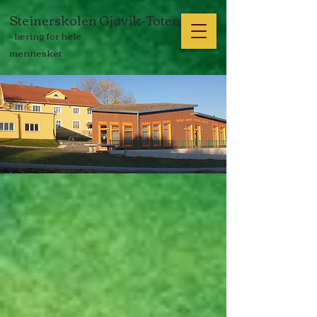
Steinerskolen Gjøvik-Toten
- læring for hele
mennesket